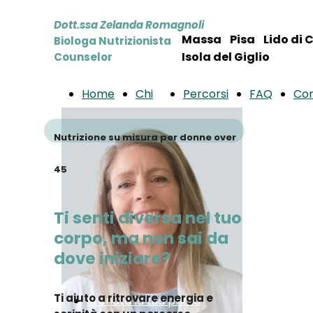
Dott.ssa Zelanda Romagnoli
Massa Pisa Lido di 
Biologa Nutrizionista
Isola del Giglio
Counselor
Home
Chi
Percorsi
FAQ
Con
sono
Nutrizione su misura per donne over
45
Ti senti diversa nel tuo
corpo, ma non sai da
dove iniziare?
Ti aiuto a ritrovare energia e
Prenota la tua prima